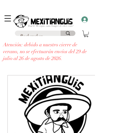
Envío
gratuito
en Francia para pedidos superiores a 69 € a un punto de
recogida y envío
gratuito a domicilio
para pedidos superiores a 99 €.
¡Recibe un regalo con cada pedido superior a 30 €!
Atención: debido a nuestro cierre de
verano, no se efectuarán envíos del 29 de
julio al 26 de agosto de 2026.