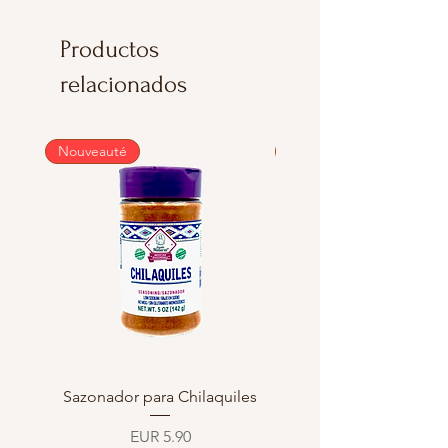
Productos
relacionados
Nouveauté
Nouveauté
Sazonador para Chilaquiles
Sazonador para Enchi
Precio
EUR 5.90