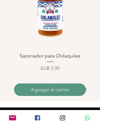
Sazonador para Chilaquiles
Sazonador para Enchi
Precio
EUR 5.90
Agregar al carrito
INFORMATIONS
MENTIONS LÉGALES
COMMANDES ET PAIEMENTS