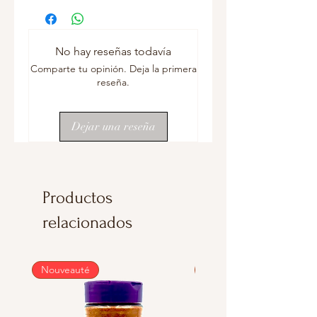
No hay reseñas todavía
Comparte tu opinión. Deja la primera
reseña.
Dejar una reseña
Productos
relacionados
Nouveauté
Nouveauté