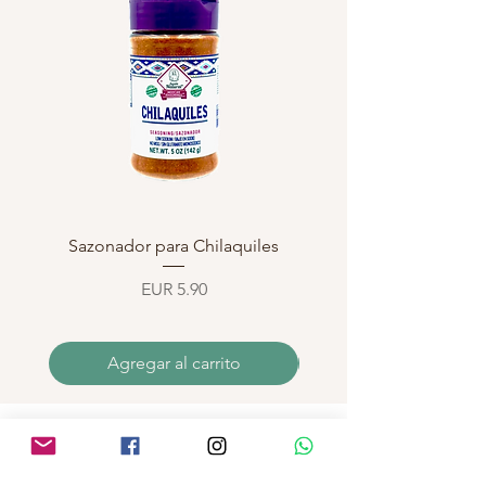
Sazonador para Chilaquiles
Sazonador para Enchi
Precio
EUR 5.90
Agregar al carrito
INFORMATIONS