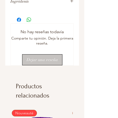
Ingrédients
Ingrédients : eau, piments puyas et
serrano, sel, épices, conservateur :
benzoate de sodium E211, acidifiant :
acide acétique E260
No hay reseñas todavía
Comparte tu opinión. Deja la primera
reseña.
Dejar una reseña
Productos
relacionados
Nouveauté
Nouveauté