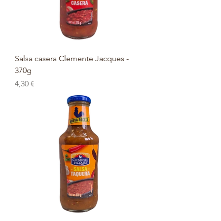
Salsa casera Clemente Jacques -
370g
Prix
4,30 €