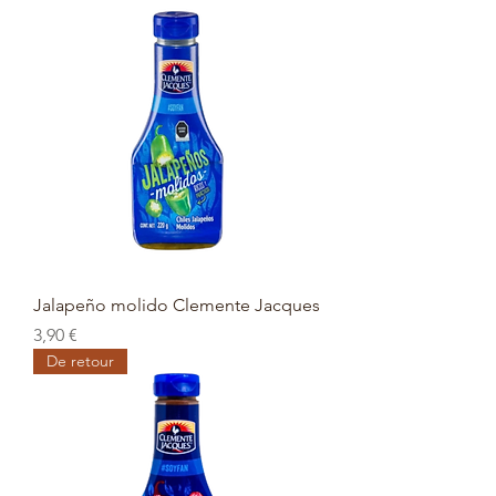
Jalapeño molido Clemente Jacques
Prix
3,90 €
De retour