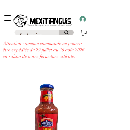
Frais de livraison
offerts
à partir de 69€ d'achat en France en point relais et
frais
offerts
à partir de 99€
à domicile
....
à chaque commande supérieure à 30€,
recevez un cadeau!!
Attention : aucune commande ne pourra
être expédiée du 29 juillet au 26 août 2026
en raison de notre fermeture estivale.