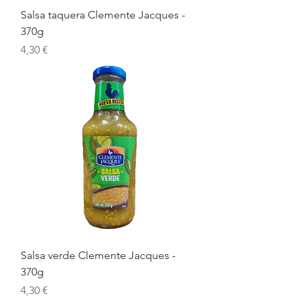
Salsa taquera Clemente Jacques -
370g
Prix
4,30 €
Salsa verde Clemente Jacques -
370g
Prix
4,30 €