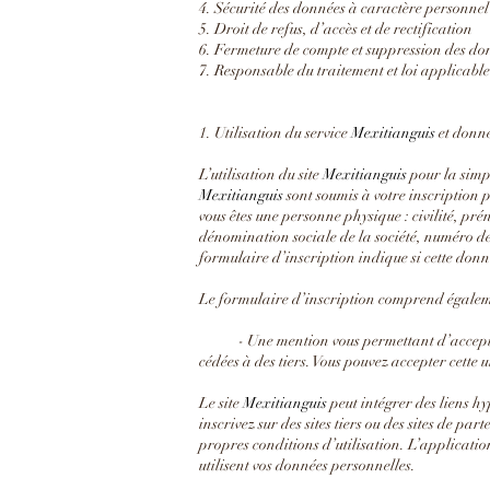
4. Sécurité des données à caractère personnel
5. Droit de refus, d’accès et de rectification
6. Fermeture de compte et suppression des do
7. Responsable du traitement et loi applicable
1. Utilisation du service
Mexitianguis
et donné
L’utilisation du site
Mexitianguis
pour la simpl
Mexitianguis
sont soumis à votre inscription p
vous êtes une personne physique : civilité, pr
dénomination sociale de la société, numéro d
formulaire d’inscription indique si cette donné
Le formulaire d’inscription comprend égale
- Une mention vous permettant d’accepter ou 
cédées à des tiers. Vous pouvez accepter cette
Le site
Mexitianguis
peut intégrer des liens hy
inscrivez sur des sites tiers ou des sites de p
propres conditions d’utilisation. L’applicatio
utilisent vos données personnelles.