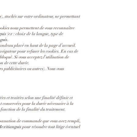
s), stockés sur votre ordinateur, ne permettant
 cookies nous permettent de vous reconnaître
guis
(ex : choix de la langue, type de
guis
.
andeau placé en haut de la page d’accueil.
avigateur pour refuser les cookies. En cas de
bloqué. Si vous acceptez l’utilisation de
on de cette durée.
s publicitaires ou autres). Nous vous
 et traitées selon une finalité définie et
t conservées pour la durée nécessaire à la
 fonction de la finalité du traitement.
 passation de commande que vous avez rempli,
exitianguis
pour résoudre tout litige éventuel