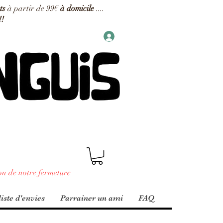
ts
à partir de 99€
à domicile
....
!!
on de notre fermeture
iste d'envies
Parrainer un ami
FAQ