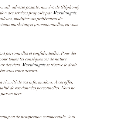
ail, adresse postale, numéro de téléphone)
tion des services proposés par
Mexitianguis
.
ailleurs, modifier vos préférences de
actions marketing et promotionnelles, en vous
ont personnelles et confidentielles. Pour des
 pour toutes les conséquences de nature
ar des tiers.
Mexitianguis
se réserve le droit
sées sans votre accord.
 sécurité de vos informations. A cet effet,
ialité de vos données personnelles. Nous ne
par un tiers.
arketing ou de prospection commerciale. Vous