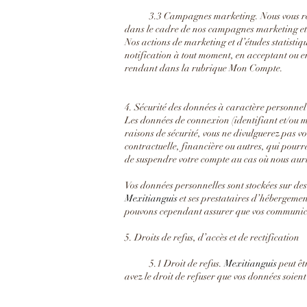
3.3 Campagnes marketing. Nous vous recomma
dans le cadre de nos campagnes marketing et p
Nos actions de marketing et d’études statistiq
notification à tout moment, en acceptant ou en
rendant dans la rubrique Mon Compte.
4. Sécurité des données à caractère personnel
Les données de connexion (identifiant et/ou 
raisons de sécurité, vous ne divulguerez pas v
contractuelle, financière ou autres, qui pourr
de suspendre votre compte au cas où nous aurio
Vos données personnelles sont stockées sur des
Mexitianguis
et ses prestataires d’hébergemen
pouvons cependant assurer que vos communicati
5. Droits de refus, d’accès et de rectification
5.1 Droit de refus.
Mexitianguis
peut êt
avez le droit de refuser que vos données soient 