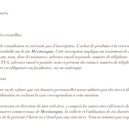
nnées
es recueillies
e consultation ne nécessite pas d’inscription. L’achat de produits et la réservat
réalable sur le site
Mexitianguis
. Cette inscription implique un traitement de
énom, nom, date de naissance, adresses email et postale, numéro de téléphone 
e TVA, adresses email et postale, nom et prénom du contact, numéro de télé
e est obligatoire ou facultative, via un astérisque.
ment
de refuser que vos données personnelles soient utilisées par des tiers à de
 utilisation en cochant la case correspondant à cette mention.
pertextes en direction de sites web tiers, y compris les autres sites référence
artenaires commerciaux de
Mexitianguis
, la collecte et l’utilisation de vos donné
n de la présente Charte ne s’étend pas aux sites tiers. Nous ne sommes pas respo