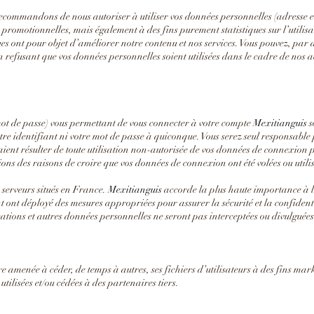
ndons de nous autoriser à utiliser vos données personnelles (adresse e-m
romotionnelles, mais également à des fins purement statistiques sur l’utilisa
ues ont pour objet d’améliorer notre contenu et nos services. Vous pouvez, par 
 refusant que vos données personnelles soient utilisées dans le cadre de nos 
mot de passe) vous permettant de vous connecter à votre compte
Mexitianguis
s
otre identifiant ni votre mot de passe à quiconque. Vous serez seul responsable
aient résulter de toute utilisation non-autorisée de vos données de connexion p
ns des raisons de croire que vos données de connexion ont été volées ou utili
 serveurs situés en France.
Mexitianguis
accorde la plus haute importance à la
t ont déployé des mesures appropriées pour assurer la sécurité et la confident
ons et autres données personnelles ne seront pas interceptées ou divulguées 
re amenée à céder, de temps à autres, ses fichiers d’utilisateurs à des fins m
utilisées et/ou cédées à des partenaires tiers.