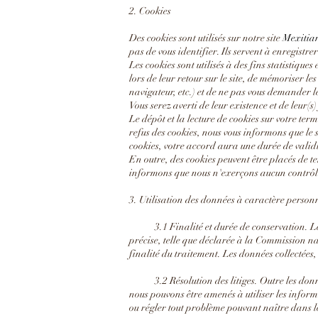
2. Cookies
Des cookies sont utilisés sur notre site
Mexitia
pas de vous identifier. Ils servent à enregistr
Les cookies sont utilisés à des fins statistiqu
lors de leur retour sur le site, de mémoriser le
navigateur, etc.) et de ne pas vous demander le
Vous serez averti de leur existence et de leur(s)
Le dépôt et la lecture de cookies sur votre te
refus des cookies, nous vous informons que le 
cookies, votre accord aura une durée de validi
En outre, des cookies peuvent être placés de t
informons que nous n'exerçons aucun contrôle s
3. Utilisation des données à caractère person
3.1 Finalité et durée de conservation. Les don
précise, telle que déclarée à la Commission na
finalité du traitement. Les données collectées,
3.2 Résolution des litiges. Outre les donnée
nous pouvons être amenés à utiliser les inform
ou régler tout problème pouvant naître dans le 