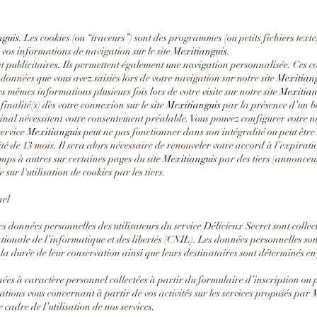
nguis
. Les cookies (ou “traceurs”) sont des programmes (ou petits fichiers texte
er vos informations de navigation sur le site
Mexitianguis
.
es et publicitaires. Ils permettent également une navigation personnalisée. Ces
s données que vous avez saisies lors de votre navigation sur notre site
Mexitian
s mêmes informations plusieurs fois lors de votre visite sur notre site
Mexitian
 finalité(s) dès votre connexion sur le site
Mexitianguis
par la présence d’un b
rminal nécessitent votre consentement préalable. Vous pouvez configurer votre n
service
Mexitianguis
peut ne pas fonctionner dans son intégralité ou peut être 
té de 13 mois. Il sera alors nécessaire de renouveler votre accord à l’expirati
emps à autres sur certaines pages du site
Mexitianguis
par des tiers (annonceur
ur l'utilisation de cookies par les tiers.
nel
nées personnelles des utilisateurs du service Délicieux Secret sont collectées
tionale de l’informatique et des libertés (CNIL). Les données personnelles son
 la durée de leur conservation ainsi que leurs destinataires sont déterminés en
s à caractère personnel collectées à partir du formulaire d’inscription ou
ations vous concernant à partir de vos activités sur les services proposés par
M
cadre de l’utilisation de nos services.