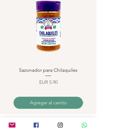
Sazonador para Chilaquiles
Sazonador para Enchi
Precio
EUR 5.90
Agregar al carrito
INFORMATIONS