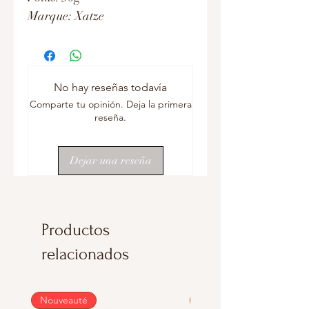
Marque: Xatze
No hay reseñas todavía
Comparte tu opinión. Deja la primera
reseña.
Dejar una reseña
Productos
relacionados
Nouveauté
Nouveauté