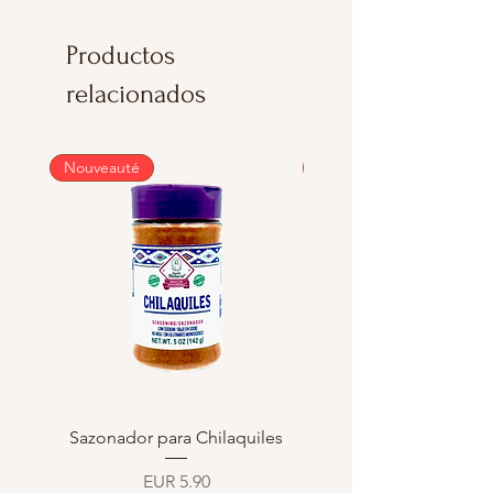
Productos
relacionados
Nouveauté
Nouveauté
Sazonador para Chilaquiles
Sazonador para Enchi
Precio
EUR 5.90