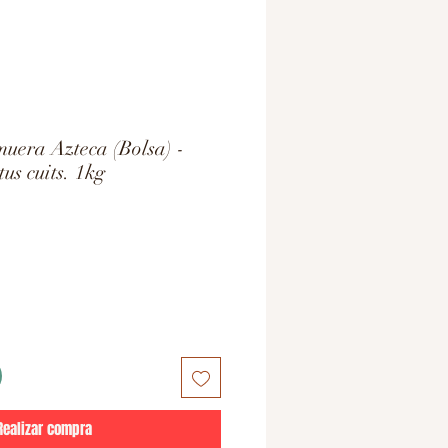
uera Azteca (Bolsa) -
us cuits. 1kg
Realizar compra