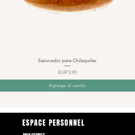
Vista rápida
Sazonador para Chilaquiles
Precio
EUR 5.90
Agregar al carrito
ESPACE PERSONNEL