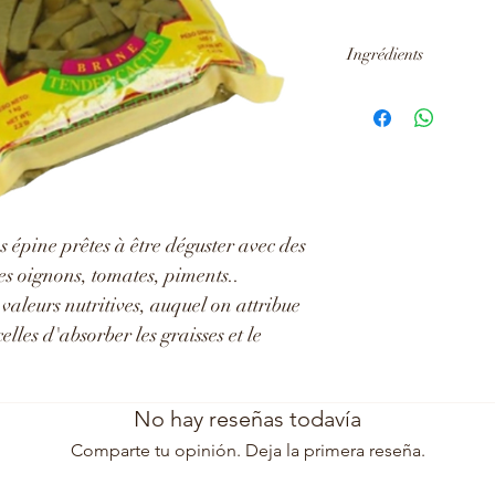
Ingrédients
Cactus en tranche, eau
 épine prêtes à être déguster avec des
des oignons, tomates, piments..
 valeurs nutritives, auquel on attribue
lles d'absorber les graisses et le
No hay reseñas todavía
Comparte tu opinión. Deja la primera reseña.