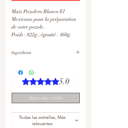
Maiz Pozolero Blanco El
Mexicano pour la préparation
de votre pozole.
Poids : 822g , égoutté : 460g.
Ingrédients
Ingrédients : Maïs blanc, eau, sel iodé et
O,O1% de métabisulfite de sodium.
5.0
Obtuvo 5 de 5 estrellas.
Dejar una reseña
Todas las estrellas, Más
relevantes