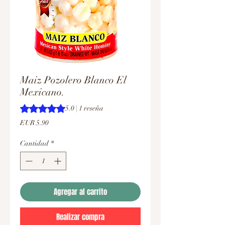
Maiz Pozolero Blanco El
Mexicano.
Según 1 reseña, la calificación es de 5.0 de 5 estrellas
5.0 | 1 reseña
Precio
EUR 5.90
Cantidad
*
Agregar al carrito
Realizar compra