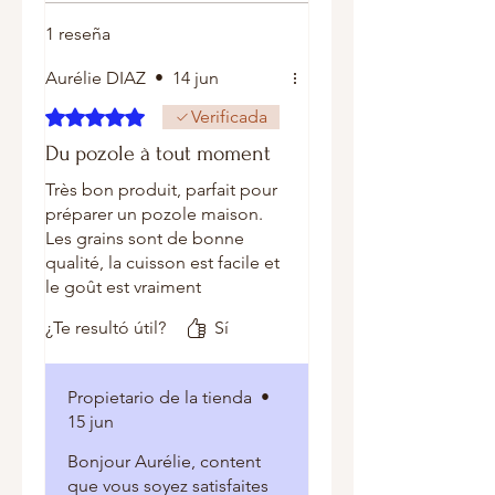
1 reseña
Aurélie DIAZ
•
14 jun
Obtuvo 5 de 5 estrellas.
Verificada
Du pozole à tout moment
Très bon produit, parfait pour
préparer un pozole maison.
Les grains sont de bonne
qualité, la cuisson est facile et
le goût est vraiment
authentique. Je suis très
¿Te resultó útil?
Sí
satisfaite, je recommanderai
sans hésiter.
Propietario de la tienda
•
15 jun
Bonjour Aurélie, content
que vous soyez satisfaites