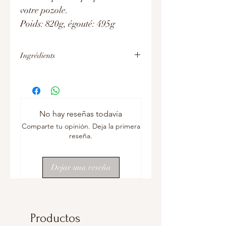
votre pozole.
Poids: 820g, égouté: 495g
Ingrédients
Ingrédients : Maïs blanc, eau, sel iodé et
O,O1% de métabisulfite de sodium.
No hay reseñas todavía
Comparte tu opinión. Deja la primera
reseña.
Dejar una reseña
Productos