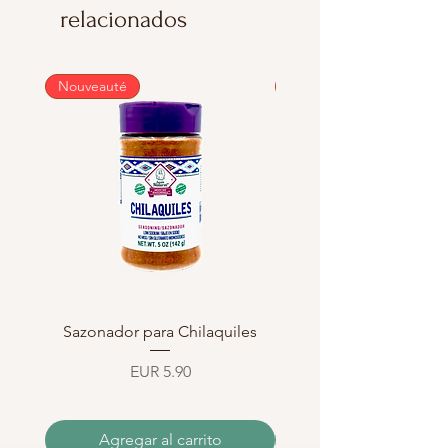
relacionados
Nouveauté
Nouveauté
Sazonador para Chilaquiles
Sazonador para Enchi
Precio
EUR 5.90
Agregar al carrito