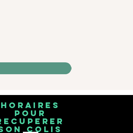
horaires
pour
recuperer
son colis