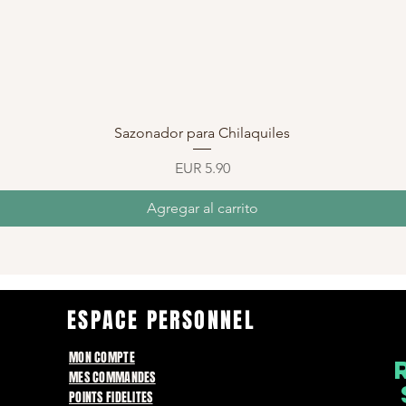
Vista rápida
Sazonador para Chilaquiles
Precio
EUR 5.90
Agregar al carrito
ESPACE PERSONNEL
MON COMPTE
MES COMMANDES
POINTS FIDELITES