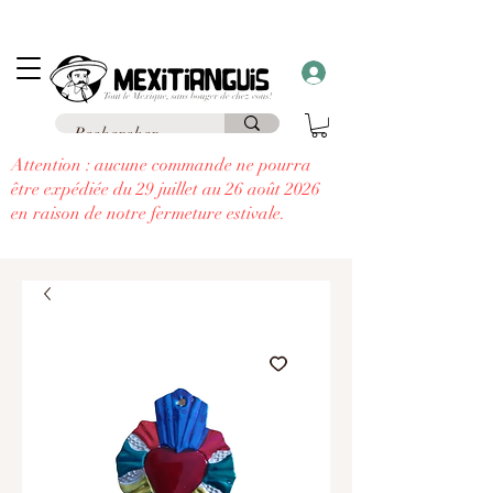
Frais de livraison
offerts
à partir de 69€ d'achat en France en point relais et
frais
offerts
à partir de 99€
à domicile
....
à chaque commande supérieure à 30€,
recevez un cadeau!!
Attention : aucune commande ne pourra
être expédiée du 29 juillet au 26 août 2026
en raison de notre fermeture estivale.