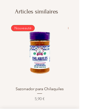
Articles similaires
Nouveauté
Nouveauté
Sazonador para Chilaquiles
Sazonador para Enchi
Prix
5,90 €