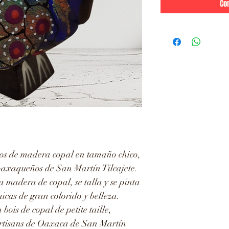
Co
os de madera copal en tamaño chico,
oaxaqueños de San Martín Tilcajete.
a madera de copal, se talla y se pinta
icas de gran colorido y belleza.
ois de copal de petite taille,
artisans de Oaxaca de San Martín