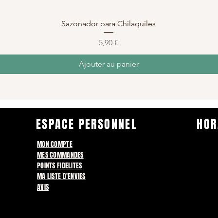
Aperçu rapide
Sazonador para Chilaquiles
Prix
5,90 €
Ajouter au panier
ESPACE PERSONNEL
HOR
MON COMPTE
MES COMMANDES
POINTS FIDELITES
MA LISTE D'ENVIES
AVIS