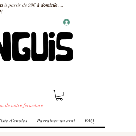
ts
à partir de 99€
à domicile
....
!!
on de notre fermeture
iste d'envies
Parrainer un ami
FAQ