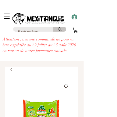
Frais de livraison
offerts
à partir de 69€ d'achat en France en point relais et
frais
offerts
à partir de 99€
à domicile
....
à chaque commande supérieure à 30€,
recevez un cadeau!!
Attention : aucune commande ne pourra
être expédiée du 29 juillet au 26 août 2026
en raison de notre fermeture estivale.