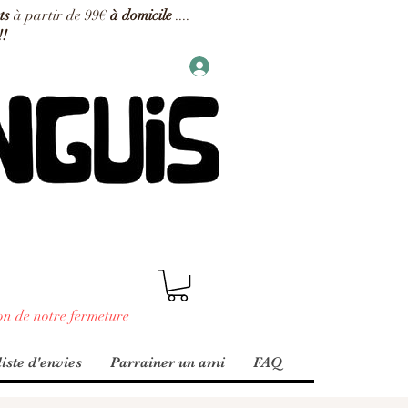
ts
à partir de 99€
à domicile
....
!!
on de notre fermeture
iste d'envies
Parrainer un ami
FAQ