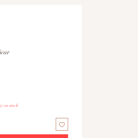
úcar
(s) en stock