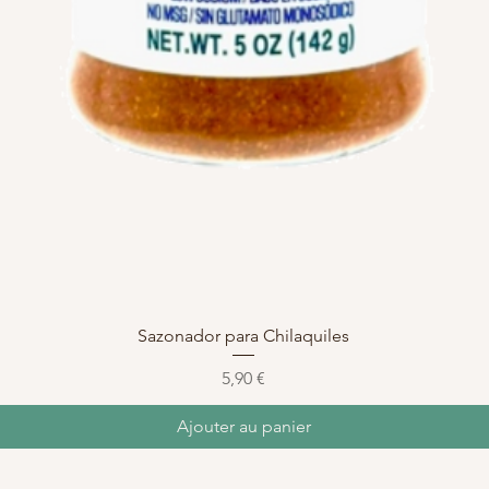
Aperçu rapide
Sazonador para Chilaquiles
Prix
5,90 €
Ajouter au panier