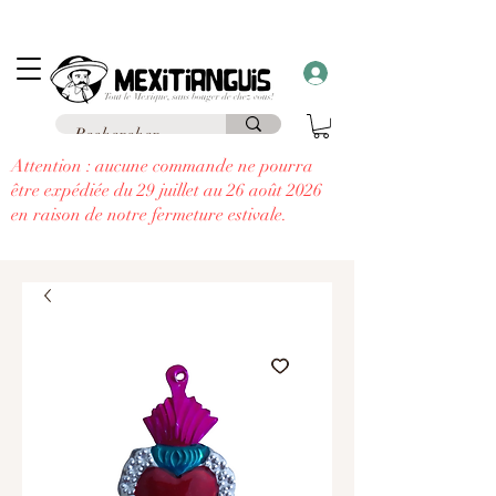
Frais de livraison
offerts
à partir de 69€ d'achat en France en point relais et
frais
offerts
à partir de 99€
à domicile
....
à chaque commande supérieure à 30€,
recevez un cadeau!!
Attention : aucune commande ne pourra
être expédiée du 29 juillet au 26 août 2026
en raison de notre fermeture estivale.