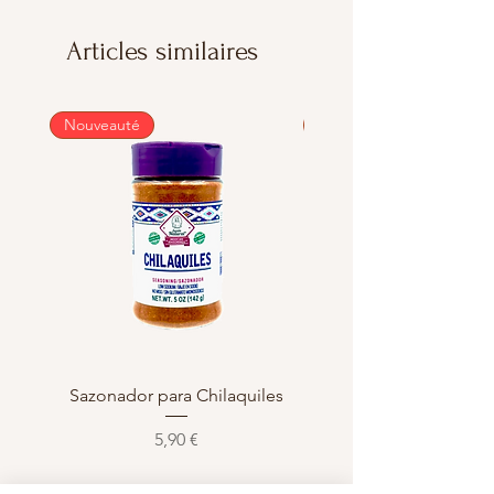
Articles similaires
Nouveauté
Nouveauté
Sazonador para Chilaquiles
Sazonador para Enchi
Prix
5,90 €