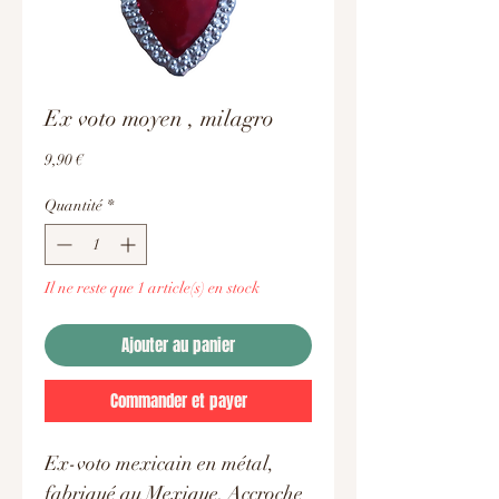
Ex voto moyen , milagro
Prix
9,90 €
Quantité
*
Il ne reste que 1 article(s) en stock
Ajouter au panier
Commander et payer
Ex-voto mexicain en métal,
fabriqué au Mexique. Accroche