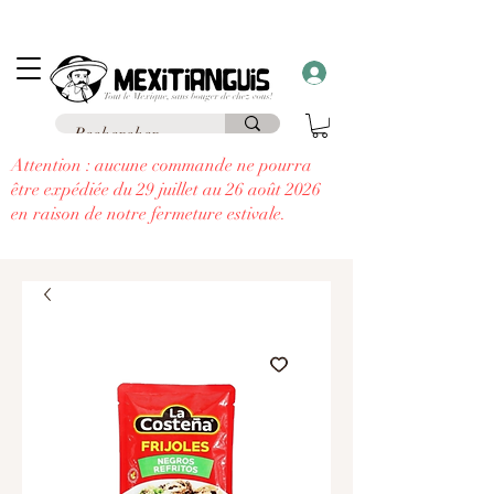
Frais de livraison
offerts
à partir de 69€ d'achat en France en point relais et
frais
offerts
à partir de 99€
à domicile
....
à chaque commande supérieure à 30€,
recevez un cadeau!!
Attention : aucune commande ne pourra
être expédiée du 29 juillet au 26 août 2026
en raison de notre fermeture estivale.