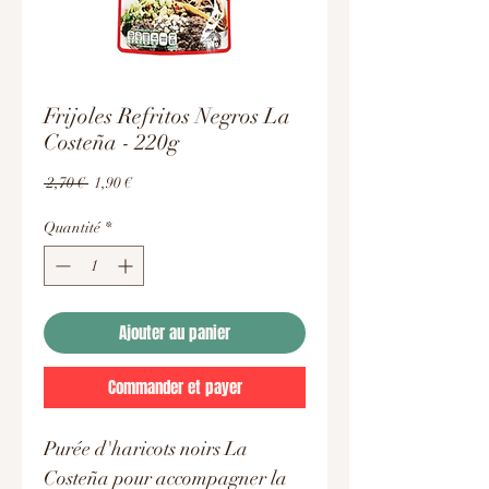
Frijoles Refritos Negros La
Costeña - 220g
Prix
Prix
 2,70 € 
1,90 €
original
promotionnel
Quantité
*
Ajouter au panier
Commander et payer
Purée d'haricots noirs La
Costeña pour accompagner la