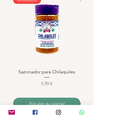
Sazonador para Chilaquiles
Sazonador para Enchi
Prix
5,90 €
Ajouter au panier
INFORMATIONS