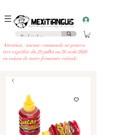
Frais de livraison
offerts
à partir de 69€ d'achat en France en point relais et
frais
offerts
à partir de 99€
à domicile
....
à chaque commande supérieure à 30€,
recevez un cadeau!!
Attention : aucune commande ne pourra
être expédiée du 29 juillet au 26 août 2026
en raison de notre fermeture estivale.