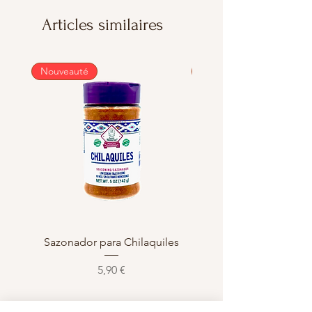
Articles similaires
Nouveauté
Nouveauté
Sazonador para Chilaquiles
Sazonador para Enchi
Prix
5,90 €