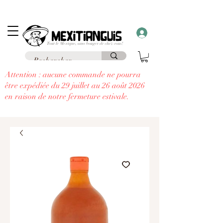
Frais de livraison
offerts
à partir de 69€ d'achat en France en point relais et
frais
offerts
à partir de 99€
à domicile
....
à chaque commande supérieure à 30€,
recevez un cadeau!!
Attention : aucune commande ne pourra
être expédiée du 29 juillet au 26 août 2026
en raison de notre fermeture estivale.