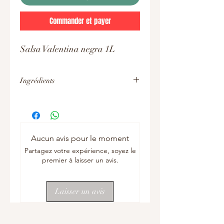
Commander et payer
Salsa Valentina negra 1L
Ingrédients
Ingrédients : eau, piments puyas et
serrano, sel, épices, conservateur :
benzoate de sodium E211, acidifiant :
acide acétique E260
Aucun avis pour le moment
Partagez votre expérience, soyez le
premier à laisser un avis.
Laisser un avis