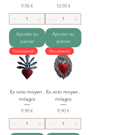
Prix
Prix
9,90 €
10,90 €
Ajouter au
Ajouter au
panier
panier
Nouveauté
Nouveauté
Ex voto moyen ,
Ex voto moyen ,
milagro
milagro
Prix
Prix
9,90 €
9,90 €