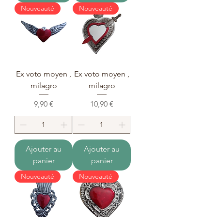
Nouveauté
Nouveauté
Ex voto moyen ,
Ex voto moyen ,
milagro
milagro
Prix
Prix
9,90 €
10,90 €
Ajouter au
Ajouter au
panier
panier
Nouveauté
Nouveauté