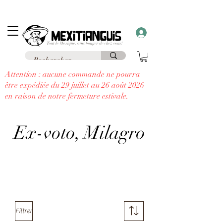
Frais de livraison
offerts
à partir de 69€ d'achat en France en point relais et
frais
offerts
à partir de 99€
à domicile
....
à chaque commande supérieure à 30€,
recevez un cadeau!!
Attention : aucune commande ne pourra
être expédiée du 29 juillet au 26 août 2026
en raison de notre fermeture estivale.
Ex-voto, Milagro
Filtrer