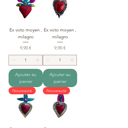
Ex voto moyen ,
Ex voto moyen ,
milagro
milagro
Prix
Prix
9,90 €
9,90 €
Ajouter au
Ajouter au
panier
panier
Nouveauté
Nouveauté