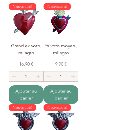
Nouveauté
Nouveauté
Grand ex voto,
Ex voto moyen ,
milagro
milagro
Prix
Prix
16,90 €
9,90 €
Ajouter au
Ajouter au
panier
panier
Nouveauté
Nouveauté