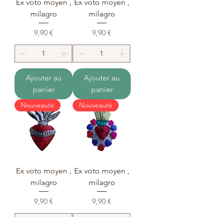
Ex voto moyen ,
Ex voto moyen ,
milagro
milagro
Prix
Prix
9,90 €
9,90 €
Ajouter au
Ajouter au
panier
panier
Nouveauté
Nouveauté
Ex voto moyen ,
Ex voto moyen ,
milagro
milagro
Prix
Prix
9,90 €
9,90 €