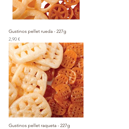
Gustinos pellet rueda - 227g
Prix
2,90 €
Gustinos pellet raqueta - 227g