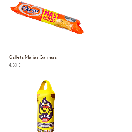
Galleta Marias Gamesa
Prix
4,30 €