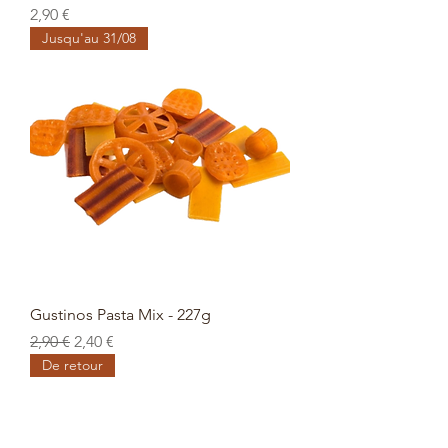
Prix
2,90 €
Jusqu'au 31/08
Gustinos Pasta Mix - 227g
Prix original
Prix promotionnel
2,90 €
2,40 €
De retour