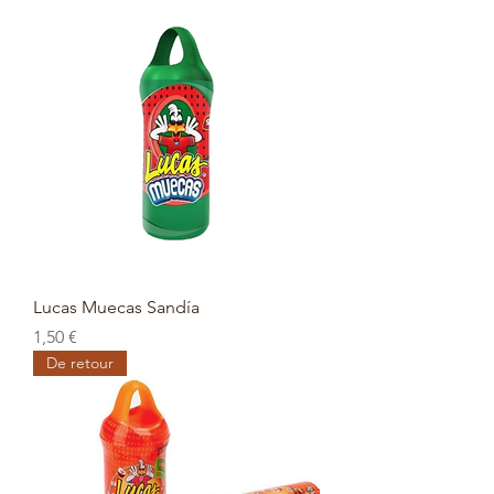
Lucas Muecas Sandía
Prix
1,50 €
De retour