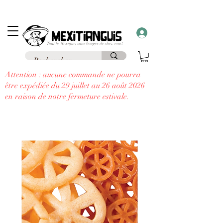
Frais de livraison
offerts
à partir de 69€ d'achat en France en point relais et
frais
offerts
à partir de 99€
à domicile
....
à chaque commande supérieure à 30€,
recevez un cadeau!!
Attention : aucune commande ne pourra
être expédiée du 29 juillet au 26 août 2026
en raison de notre fermeture estivale.