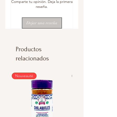
Comparte tu opinión. Deja la primera
reseña.
Dejar una reseña
Productos
relacionados
Nouveauté
Nouveauté