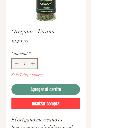
Oregano - Terana
Precio
EUR 5.90
Cantidad
*
Solo 7 disponible(s)
Agregar al carrito
Realizar compra
El orégano mexicano es
ligeramente más dulce que el