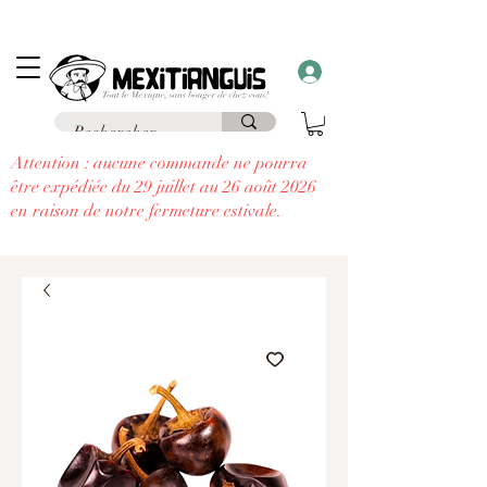
Frais de livraison
offerts
à partir de 69€ d'achat en France en point relais et
frais
offerts
à partir de 99€
à domicile
....
à chaque commande supérieure à 30€,
recevez un cadeau!!
Attention : aucune commande ne pourra
être expédiée du 29 juillet au 26 août 2026
en raison de notre fermeture estivale.