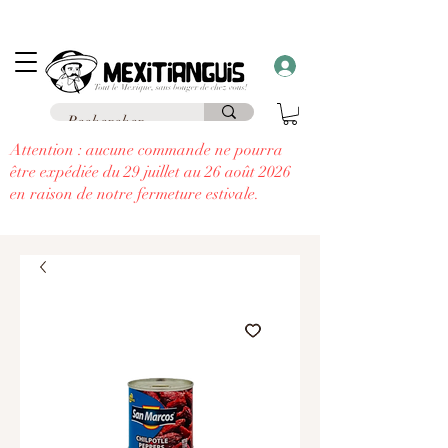
Frais de livraison
offerts
à partir de 69€ d'achat en France en point relais et
frais
offerts
à partir de 99€
à domicile
....
à chaque commande supérieure à 30€,
recevez un cadeau!!
Attention : aucune commande ne pourra
être expédiée du 29 juillet au 26 août 2026
en raison de notre fermeture estivale.