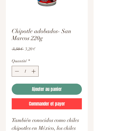
Chipotle adobados- San
Marcos 220g
Prix
Prix
 3,50 € 
3,20 €
original
promotionnel
Quantité
*
Ajouter au panier
Commander et payer
También conocidos como chiles
chipotles en México, los chiles