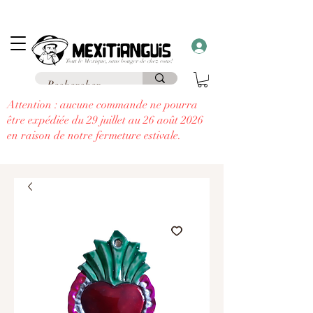
Frais de livraison
offerts
à partir de 69€ d'achat en France en point relais et
frais
offerts
à partir de 99€
à domicile
....
à chaque commande supérieure à 30€,
recevez un cadeau!!
Attention : aucune commande ne pourra
être expédiée du 29 juillet au 26 août 2026
en raison de notre fermeture estivale.