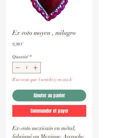
Ex voto moyen , milagro
Prix
9,90 €
Quantité
*
Il ne reste que 1 article(s) en stock
Ajouter au panier
Commander et payer
Ex-voto mexicain en métal,
fabriqué au Mexique. Accroche