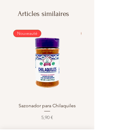
Articles similaires
Nouveauté
Nouveauté
Sazonador para Chilaquiles
Sazonador para Enchi
Prix
5,90 €