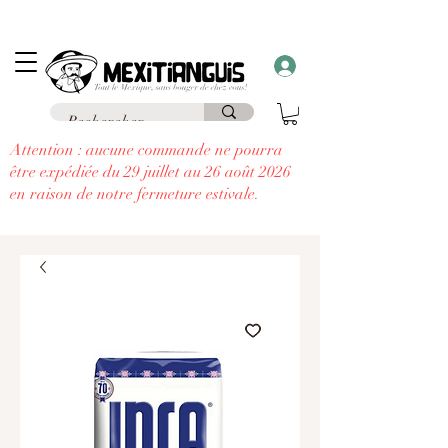
Frais de livraison
offerts
à partir de 69€ d'achat en France en point relais et
frais
offerts
à partir de 99€
à domicile
....
à chaque commande supérieure à 30€,
recevez un cadeau!!
Attention : aucune commande ne pourra
être expédiée du 29 juillet au 26 août 2026
en raison de notre fermeture estivale.