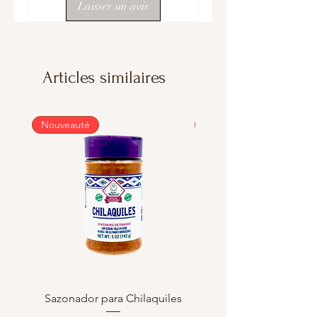
Laisser un avis
Articles similaires
Nouveauté
Nouveauté
Sazonador para Chilaquiles
Sazonador para Enchi