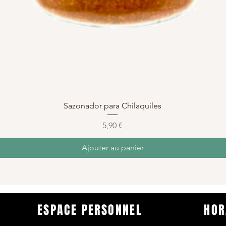
Aperçu rapide
Sazonador para Chilaquiles
Prix
5,90 €
Ajouter au panier
ESPACE PERSONNEL
HOR