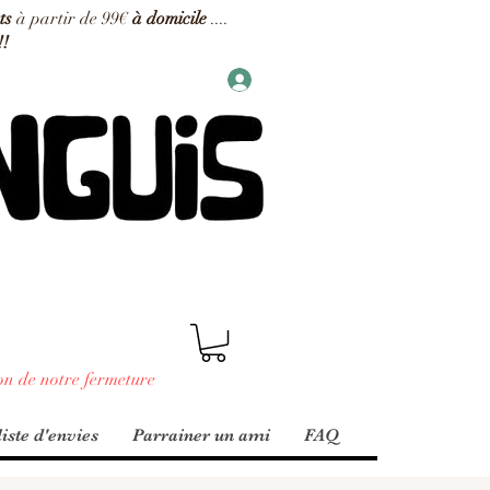
ts
à partir de 99€
à domicile
....
!!
on de notre fermeture
iste d'envies
Parrainer un ami
FAQ